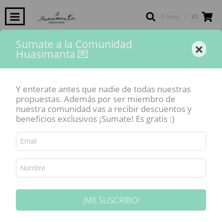
0 Items
|
$0
Sumate a la Comunidad
×
Huasimanta 💌
Inicio
-
Vajilla Huasimanta
-
Línea "Cactus"
-
Taza de té con plato "Línea
CACTUS"
Y enterate antes que nadie de todas nuestras
SIN STOCK
propuestas. Además por ser miembro de
nuestra comunidad vas a recibir descuentos y
beneficios exclusivos ¡Sumate! Es gratis :)
¡ME SUSCRIBO!