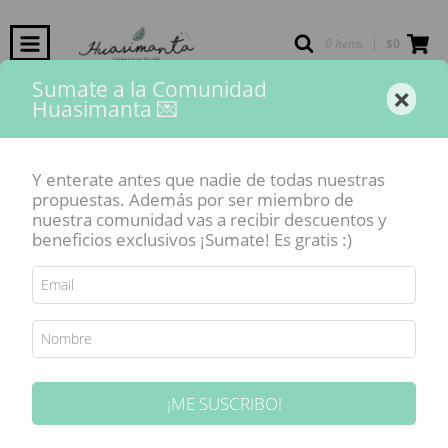
0 Items
|
$0
Sumate a la Comunidad
Inicio
-
Vajilla Huasimanta
-
Línea "Cactus"
-
Juego de té "Línea CACTUS"
×
Huasimanta 💌
SIN STOCK
Y enterate antes que nadie de todas nuestras
propuestas. Además por ser miembro de
nuestra comunidad vas a recibir descuentos y
beneficios exclusivos ¡Sumate! Es gratis :)
¡ME SUSCRIBO!
Juego de té "Línea CACTUS"