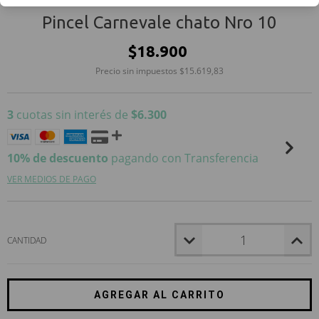
Pincel Carnevale chato Nro 10
$18.900
Precio sin impuestos
$15.619,83
3
cuotas sin interés de
$6.300
10% de descuento
pagando con Transferencia
VER MEDIOS DE PAGO
CANTIDAD