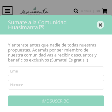
0 Items
|
$0
Sumate a la Comunidad
×
Huasimanta 💌
Inicio
-
Pinceles y herramientas
-
Pincel Carnevale chato Nro 10
Y enterate antes que nadie de todas nuestras
propuestas. Además por ser miembro de
nuestra comunidad vas a recibir descuentos y
beneficios exclusivos ¡Sumate! Es gratis :)
¡ME SUSCRIBO!