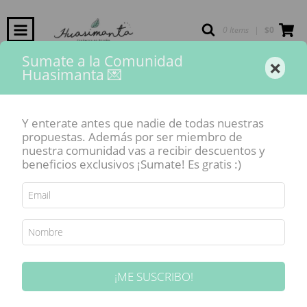
0 Items
|
$0
Sumate a la Comunidad
×
Huasimanta 💌
Inicio
-
Pinceles y herramientas
-
Pincel Huasimanta Nro 10
Y enterate antes que nadie de todas nuestras
propuestas. Además por ser miembro de
nuestra comunidad vas a recibir descuentos y
beneficios exclusivos ¡Sumate! Es gratis :)
¡ME SUSCRIBO!