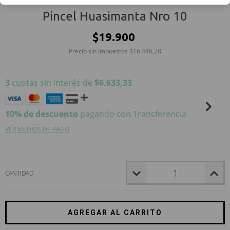
Pincel Huasimanta Nro 10
$19.900
Precio sin impuestos
$16.446,28
3
cuotas sin interés de
$6.633,33
10% de descuento
pagando con Transferencia
VER MEDIOS DE PAGO
CANTIDAD