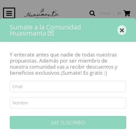
0 Items
|
$0
Sumate a la Comunidad
×
Huasimanta 💌
Inicio
-
Vajilla Huasimanta
-
Línea "Cactus"
-
Kit matero "Línea CACTUS"
SIN STOCK
Y enterate antes que nadie de todas nuestras
propuestas. Además por ser miembro de
nuestra comunidad vas a recibir descuentos y
beneficios exclusivos ¡Sumate! Es gratis :)
¡ME SUSCRIBO!