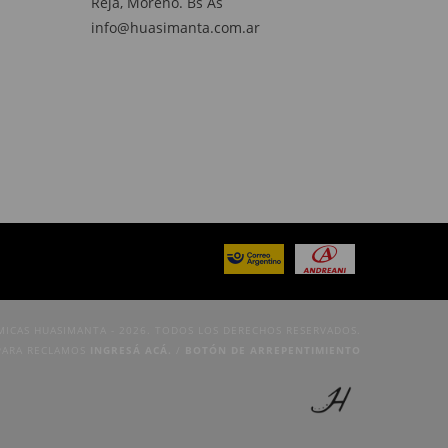
Reja, Moreno. Bs As
info@huasimanta.com.ar
MICAS HUASIMANTA - 2026. TODOS LOS DERECHOS RESERVADOS.
PARA RECLAMOS
INGRESÁ ACÁ.
/
BOTÓN DE ARREPENTIMIENTO