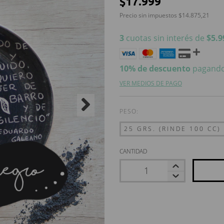
$17.999
Precio sin impuestos
$14.875,21
3
cuotas sin interés de
$5.9
10% de descuento
pagando
VER MEDIOS DE PAGO
PESO:
CANTIDAD
Entregas para el CP: