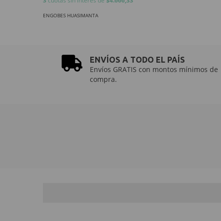
3
cuotas sin interés de
$4.666,33
ENGOBES HUASIMANTA
ENVÍOS A TODO EL PAÍS
Envíos GRATIS con montos mínimos de
compra.
NEWSLETTER