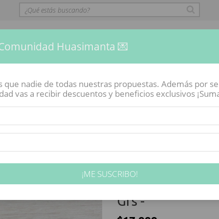
 Comunidad Huasimanta 💌
es que nadie de todas nuestras propuestas. Además por s
d vas a recibir descuentos y beneficios exclusivos ¡Sumate
VIRTUAL
CÓMO COMPRAR
ENGOBES POR MAYOR
COMU
Inicio
-
Engob
¡ME SUSCRIBO!
ENGOBE HUASIM
Grs -