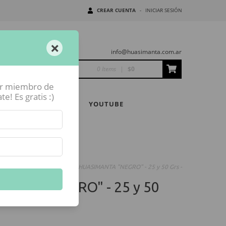
CREAR CUENTA
-
INICIAR SESIÓN
×
info@huasimanta.com.ar
0 Items
|
$0
er miembro de
! Es gratis :)
NIDAD HUASIMANTA
YOUTUBE
es HUASIMANTA
-
ENGOBE HUASIMANTA "NEGRO" - 25 y 50 Grs -
ANTA "NEGRO" - 25 y 50