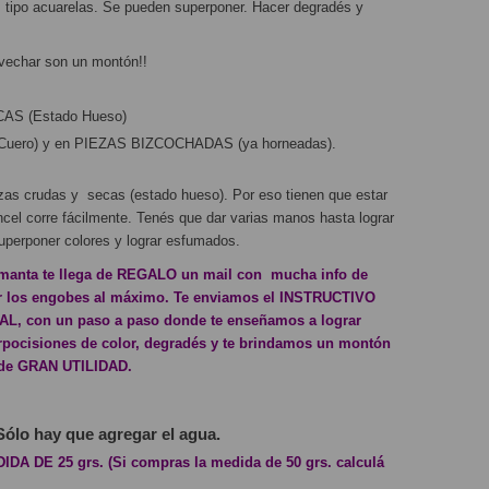
 tipo acuarelas. Se pueden superponer. Hacer degradés y 
ovechar son un montón!!
S (Estado Hueso)
uero) y en PIEZAS BIZCOCHADAS (ya horneadas).
ezas crudas y  secas (estado hueso). Por eso tienen que estar 
incel corre fácilmente. Tenés que dar varias manos hasta lograr 
uperponer colores y lograr esfumados.
anta te llega de REGALO un mail con  mucha info de 
r los engobes al máximo. Te enviamos el INSTRUCTIVO 
, con un paso a paso donde te enseñamos a lograr 
pocisiones de color, degradés y te brindamos un montón 
r de GRAN UTILIDAD.
Sólo hay que agregar el agua.
 DE 25 grs. (Si compras la medida de 50 grs. calculá 