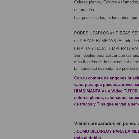
Colores plenos, Colores esfumados,
esfumados.
Las posibilidades, si los sabes apr
PODES USARLOS en PIEZAS SECA
en PIEZAS HÚMEDAS (Estado de C
EN ALTA Y BAJA TEMPERATURA!
Son ideales para aplicar con las pi
más líquidos de lo habitual así el p
la intensidad deseada. Se pueden s
Con tu compra de engobes huasim
valor para que puedas aprovecha
HUASIMANTA y un Vídeo TUTORIAL
colores plenos, esfumados, super
de trucos y Tips que te van a se
Vienen preparados en polvo. 
¿CÓMO DILUIRLO? PARA LA MEDIDA
todo al doble)