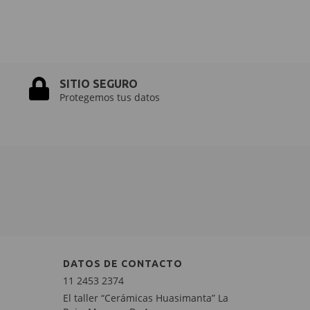
3
cuotas sin in
ENGOBES HUASI
SITIO SEGURO
Protegemos tus datos
DATOS DE CONTACTO
11 2453 2374
El taller “Cerámicas Huasimanta” La