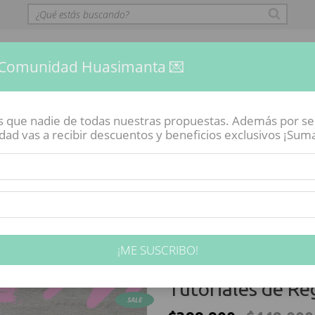
 Comunidad Huasimanta 💌
es que nadie de todas nuestras propuestas. Además por s
d vas a recibir descuentos y beneficios exclusivos ¡Sumate
VIRTUAL
CÓMO COMPRAR
ENGOBES POR MAYOR
COMU
Inicio
-
Engobes HUASIMANTA
-
Combos Engobes Huasimanta
¡ME SUSCRIBO!
COMBO "FIESTA" 
Tutoriales de Re