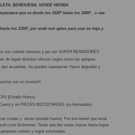
LETA, BERENJENA, VERDE HIERBA 
peratura que va desde los 1020º hasta los 1080º , o sea 
hasta los 1250º, por ende son aptos para usar en baja y 
por sus colores intensos y por ser SUPER RENDIDORES. 
es de lograr distintos efectos según como los apliques. 
 tipo acuarelas. Se pueden superponer. Hacer degradés y 
ovechar son un montón!!
S (Estado Hueso)
uero) y en PIEZAS BIZCOCHADAS (ya horneadas).
ezas crudas y  secas (estado hueso). Por eso tienen que estar 
incel corre fácilmente. Tenés que dar varias manos hasta lograr 
uperponer colores y lograr esfumados.