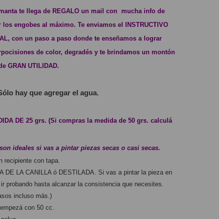
anta te llega de REGALO un mail con  mucha info de 
r los engobes al máximo. Te enviamos el INSTRUCTIVO 
, con un paso a paso donde te enseñamos a lograr 
pocisiones de color, degradés y te brindamos un montón 
r de GRAN UTILIDAD.
Sólo hay que agregar el agua.
 DE 25 grs. (Si compras la medida de 50 grs. calculá 
son ideales si vas a pintar piezas secas o casi secas.
n recipiente con tapa.
 DE LA CANILLA ó DESTILADA. Si vas a pintar la pieza en 
r probando hasta alcanzar la consistencia que necesites. 
asos incluso más.)
o empezá con 50 cc.