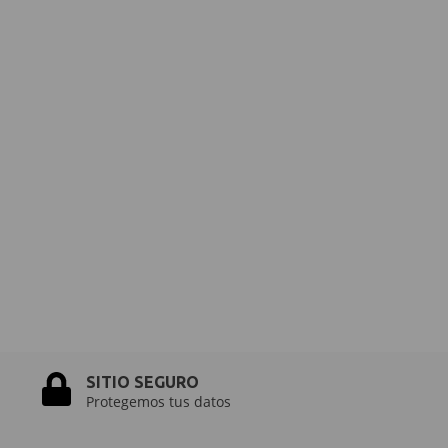
COMBO "NEUTR
$5
$50.900
3
cuotas sin in
COMBOS ENGOBE
SITIO SEGURO
Protegemos tus datos