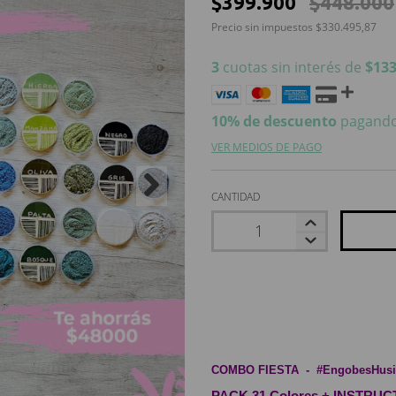
$399.900
$448.000
Precio sin impuestos
$330.495,87
3
cuotas sin interés de
$133
10% de descuento
pagando
VER MEDIOS DE PAGO
CANTIDAD
COMBO FIESTA  -  #EngobesHu
PACK 31 Colores + INSTRU