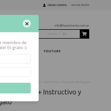
CREAR CUENTA
-
INICIAR SESIÓN
×
info@huasimanta.com.ar
0 Items
|
$0
er miembro de
! Es gratis :)
NIDAD HUASIMANTA
YOUTUBE
-
COMBO "FIESTA" 31 Colores + Instructivo y Tutoriales de Regalo
31 Colores + Instructivo y
galo