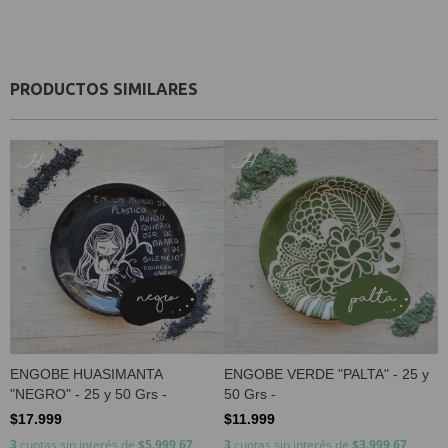
PRODUCTOS SIMILARES
ENGOBE HUASIMANTA
ENGOBE VERDE "PALTA" - 25 y
E
"NEGRO" - 25 y 50 Grs -
50 Grs -
g
$17.999
$11.999
$
3
cuotas sin interés de
$5.999,67
3
cuotas sin interés de
$3.999,67
3