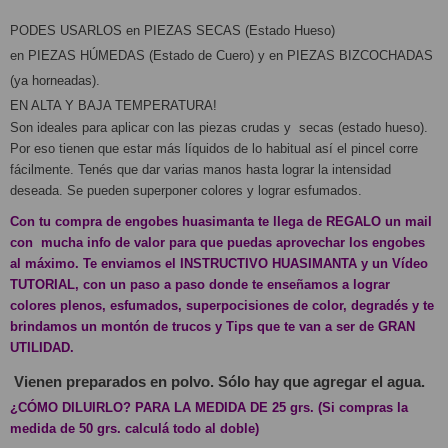
PODES USARLOS en PIEZAS SECAS (Estado Hueso)
en PIEZAS HÚMEDAS (Estado de Cuero) y en PIEZAS BIZCOCHADAS 
(ya horneadas).
EN ALTA Y BAJA TEMPERATURA!
Son ideales para aplicar con las piezas crudas y  secas (estado hueso). 
Por eso tienen que estar más líquidos de lo habitual así el pincel corre 
fácilmente. Tenés que dar varias manos hasta lograr la intensidad 
deseada. Se pueden superponer colores y lograr esfumados.
Con tu compra de engobes huasimanta te llega de REGALO un mail 
con  mucha info de valor para que puedas aprovechar los engobes 
al máximo. Te enviamos el INSTRUCTIVO HUASIMANTA y un Vídeo 
TUTORIAL, con un paso a paso donde te enseñamos a lograr 
colores plenos, esfumados, superpocisiones de color, degradés y te 
brindamos un montón de trucos y Tips que te van a ser de GRAN 
UTILIDAD.
Vienen preparados en polvo. Sólo hay que agregar el agua.
¿CÓMO DILUIRLO? PARA LA MEDIDA DE 25 grs. (Si compras la 
medida de 50 grs. calculá todo al doble)