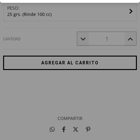
PESO:
25 grs. (Rinde 100 cc)
CANTIDAD
Entregas para el CP:
CAMBIAR CP
CALCULAR
NO SÉ MI CÓDIGO POSTAL
COMPARTIR