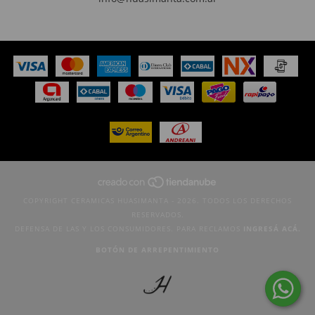
COPYRIGHT CERAMICAS HUASIMANTA - 2026. TODOS LOS DERECHOS
RESERVADOS.
DEFENSA DE LAS Y LOS CONSUMIDORES. PARA RECLAMOS
INGRESÁ ACÁ.
BOTÓN DE ARREPENTIMIENTO