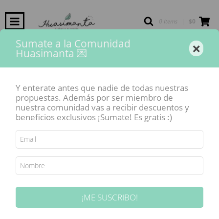
0 Items
|
$0
Sumate a la Comunidad
×
Huasimanta 💌
Inicio
-
Engobes HUASIMANTA
-
ENGOBE "AMARILLO" - 25 y 50 grs -
ENGOBE "AMARILLO" - 25 y 50 grs -
Y enterate antes que nadie de todas nuestras
propuestas. Además por ser miembro de
$15.999
nuestra comunidad vas a recibir descuentos y
beneficios exclusivos ¡Sumate! Es gratis :)
Precio sin impuestos
$13.222,31
3
cuotas sin interés de
$5.333
10% de descuento
pagando con Transferencia
VER MEDIOS DE PAGO
¡ME SUSCRIBO!