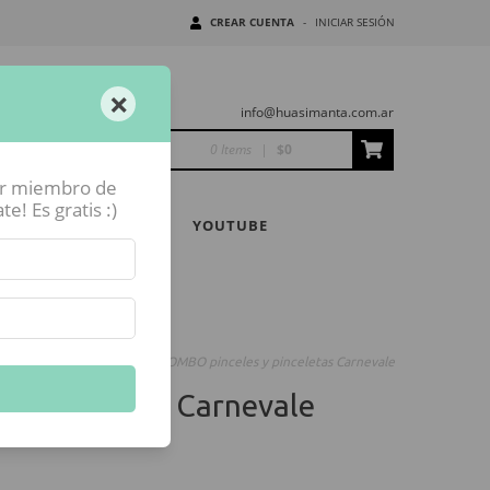
CREAR CUENTA
-
INICIAR SESIÓN
×
info@huasimanta.com.ar
0 Items
|
$0
er miembro de
! Es gratis :)
NIDAD HUASIMANTA
YOUTUBE
Pinceles y herramientas
-
COMBO pinceles y pinceletas Carnevale
y pinceletas Carnevale