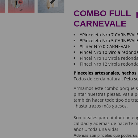
COMBO FULL
p
CARNEVALE
*Pinceleta Nro 7 CARNEVAL
*Pinceleta Nro 5 CARNEVAL
*Liner Nro 0 CARNEVALE
Pincel Nro 10 Virola redond
Pincel Nro 10 virola redond
Pincel Nro 12 virola redond
Pineceles artesanales, hech
​Todos de cerda natural.
Pelo s
Armamos este combo porque so
pintar nuestras piezas. Vas a p
también hacer todo tipo de tra
, hasta trazos más guesos.
Son ideales para pintar con e
calidad y ademas de hacerte mu
años... toda una vida!
Ademas son pinceles que podes usar 