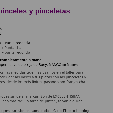
inceles y pinceletas
E.
E
a + Punta redonda
.
a + Punta chata
a + punta redonda
os completamente a mano.
uper suave de oreja de Buey.
MANGO de Madera.
n las medidas que más usamos en el taller para
oder dar las bases a tus piezas con las pinceletas y
zos, desde los más finitos, pasando por franjas chatas
ngobes sin dejar marcas. Son de EXCELENTISIMA
cho más fácil la tarea de pintar , te van a durar
para cualquier otra tarea artísitca. Como Filete, o Lettering.