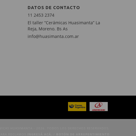
DATOS DE CONTACTO
11 2453 2374
El taller “Cerámicas Huasimanta” La
Reja, Moreno. Bs As
info@huasimanta.com.ar
MICAS HUASIMANTA - 2026. TODOS LOS DERECHOS RESERVADOS.
PARA RECLAMOS
INGRESÁ ACÁ.
/
BOTÓN DE ARREPENTIMIENTO