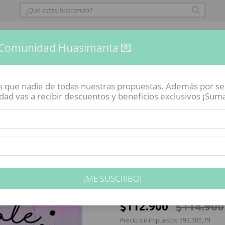
 Comunidad Huasimanta 💌
es que nadie de todas nuestras propuestas. Además por s
d vas a recibir descuentos y beneficios exclusivos ¡Sumate
VIRTUAL
CÓMO COMPRAR
ENGOBES POR MAYOR
COMU
Inicio
-
¡ME SUSCRIBO!
COMBO pinceles 
$112.900
$114.900
Precio sin impuestos
$93.305,79