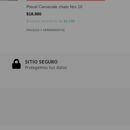
Pincel Carnevale chato Nro 10
Pincel C
$18.900
$28.900
3
cuotas sin interés de
$6.300
3
cuotas s
PINCELES Y HERRAMIENTAS
PINCELES Y
SITIO SEGURO
Protegemos tus datos