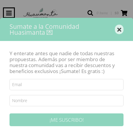
0 Items
|
$0
Sumate a la Comunidad
×
Huasimanta 💌
Inicio
-
Pinceles y herramientas
-
Punzón DOBLE
SIN STOCK
Y enterate antes que nadie de todas nuestras
propuestas. Además por ser miembro de
nuestra comunidad vas a recibir descuentos y
beneficios exclusivos ¡Sumate! Es gratis :)
¡ME SUSCRIBO!