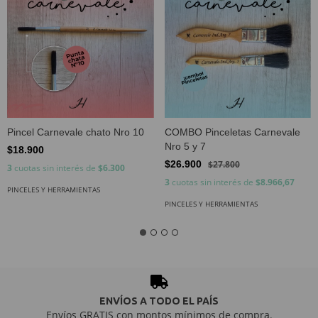
Pincel Carnevale chato Nro 10
COMBO Pinceletas Carnevale
Nro 5 y 7
$18.900
$26.900
$27.800
3
cuotas sin interés de
$6.300
3
cuotas sin interés de
$8.966,67
PINCELES Y HERRAMIENTAS
PINCELES Y HERRAMIENTAS
ENVÍOS A TODO EL PAÍS
Envíos GRATIS con montos mínimos de compra.